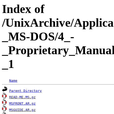
Index of
/UnixArchive/Applic
_MS-DOS/4_-
_Proprietary_Manual
_1
Name
Parent Directory
READ-ME.MS.gz
MSFRONT.AR.gz
MSGUIDE.AR.gz