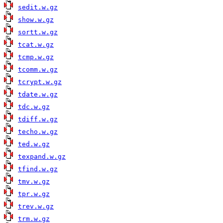
sedit.w.gz
show.w.gz
sortt.w.gz
tcat.w.gz
tcmp.w.gz
tcomm.w.gz
tcrypt.w.gz
tdate.w.gz
tdc.w.gz
tdiff.w.gz
techo.w.gz
ted.w.gz
texpand.w.gz
tfind.w.gz
tmv.w.gz
tpr.w.gz
trev.w.gz
trm.w.gz