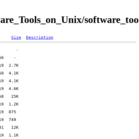
re_Tools_on_Unix/software_tool
Size
Description