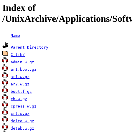
Index of
/UnixArchive/Applications/Sof
Name
Parent Directory
C_lib/
admin.w.gz
ar1.boot.gz
ar1.w.gz
ar2.w.gz
boot.f.gz
ch.w.gz
cpress.w.gz
crt.w.gz
delta.w.gz
detab.w.gz