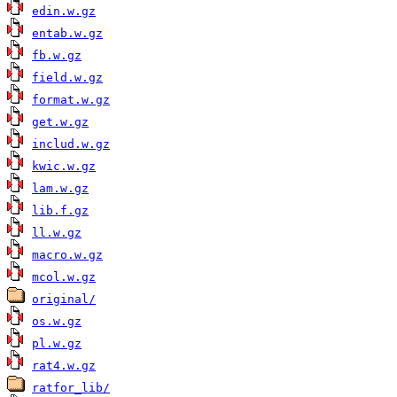
edin.w.gz
entab.w.gz
fb.w.gz
field.w.gz
format.w.gz
get.w.gz
includ.w.gz
kwic.w.gz
lam.w.gz
lib.f.gz
ll.w.gz
macro.w.gz
mcol.w.gz
original/
os.w.gz
pl.w.gz
rat4.w.gz
ratfor_lib/